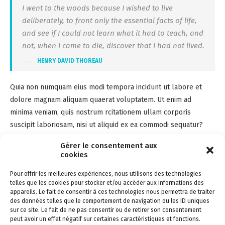
I went to the woods because I wished to live
deliberately, to front only the essential facts of life,
and see if I could not learn what it had to teach, and
not, when I came to die, discover that I had not lived.
HENRY DAVID THOREAU
Quia non numquam eius modi tempora incidunt ut labore et
dolore magnam aliquam quaerat voluptatem. Ut enim ad
minima veniam, quis nostrum rcitationem ullam corporis
suscipit laboriosam, nisi ut aliquid ex ea commodi sequatur?
Quis autem vel eum iure reprehenderit qui in ea voluptate velit
Gérer le consentement aux
esse quam nihil lestiae consequatur, vel illum qui lorem eum
cookies
fugiat quo voluptas nulla pariatur? At vero eos et accusamus et
Pour offrir les meilleures expériences, nous utilisons des technologies
iusto odio dignissimos ducimus qui blanditiis esentium
telles que les cookies pour stocker et/ou accéder aux informations des
voluptatum deleniti atque corrupti quos dolores et quas
appareils. Le fait de consentir à ces technologies nous permettra de traiter
molestias excepturi sint occaecati cupiditate non provident.
des données telles que le comportement de navigation ou les ID uniques
sur ce site. Le fait de ne pas consentir ou de retirer son consentement
peut avoir un effet négatif sur certaines caractéristiques et fonctions.