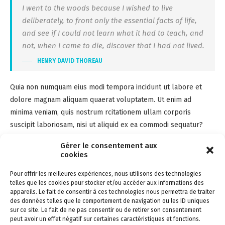
I went to the woods because I wished to live
deliberately, to front only the essential facts of life,
and see if I could not learn what it had to teach, and
not, when I came to die, discover that I had not lived.
HENRY DAVID THOREAU
Quia non numquam eius modi tempora incidunt ut labore et
dolore magnam aliquam quaerat voluptatem. Ut enim ad
minima veniam, quis nostrum rcitationem ullam corporis
suscipit laboriosam, nisi ut aliquid ex ea commodi sequatur?
Quis autem vel eum iure reprehenderit qui in ea voluptate velit
Gérer le consentement aux
esse quam nihil lestiae consequatur, vel illum qui lorem eum
cookies
fugiat quo voluptas nulla pariatur? At vero eos et accusamus et
Pour offrir les meilleures expériences, nous utilisons des technologies
iusto odio dignissimos ducimus qui blanditiis esentium
telles que les cookies pour stocker et/ou accéder aux informations des
voluptatum deleniti atque corrupti quos dolores et quas
appareils. Le fait de consentir à ces technologies nous permettra de traiter
molestias excepturi sint occaecati cupiditate non provident.
des données telles que le comportement de navigation ou les ID uniques
sur ce site. Le fait de ne pas consentir ou de retirer son consentement
peut avoir un effet négatif sur certaines caractéristiques et fonctions.