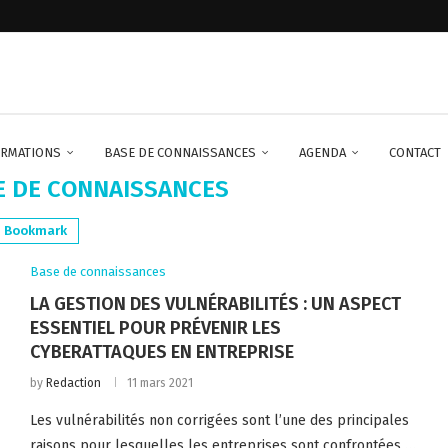
à Conakry sur seine
RMATIONS
BASE DE CONNAISSANCES
AGENDA
CONTACT
E DE CONNAISSANCES
Bookmark
Base de connaissances
LA GESTION DES VULNÉRABILITÉS : UN ASPECT
ESSENTIEL POUR PRÉVENIR LES
CYBERATTAQUES EN ENTREPRISE
by
Redaction
11 mars 2021
Les vulnérabilités non corrigées sont l’une des principales
raisons pour lesquelles les entreprises sont confrontées …