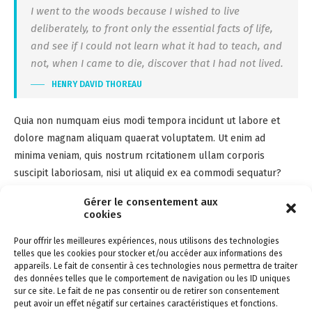
I went to the woods because I wished to live
deliberately, to front only the essential facts of life,
and see if I could not learn what it had to teach, and
not, when I came to die, discover that I had not lived.
HENRY DAVID THOREAU
Quia non numquam eius modi tempora incidunt ut labore et
dolore magnam aliquam quaerat voluptatem. Ut enim ad
minima veniam, quis nostrum rcitationem ullam corporis
suscipit laboriosam, nisi ut aliquid ex ea commodi sequatur?
Quis autem vel eum iure reprehenderit qui in ea voluptate velit
Gérer le consentement aux
esse quam nihil lestiae consequatur, vel illum qui lorem eum
cookies
fugiat quo voluptas nulla pariatur? At vero eos et accusamus et
Pour offrir les meilleures expériences, nous utilisons des technologies
iusto odio dignissimos ducimus qui blanditiis esentium
telles que les cookies pour stocker et/ou accéder aux informations des
voluptatum deleniti atque corrupti quos dolores et quas
appareils. Le fait de consentir à ces technologies nous permettra de traiter
molestias excepturi sint occaecati cupiditate non provident.
des données telles que le comportement de navigation ou les ID uniques
sur ce site. Le fait de ne pas consentir ou de retirer son consentement
peut avoir un effet négatif sur certaines caractéristiques et fonctions.