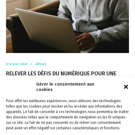
A la une cyber
Ailleurs
RELEVER LES DÉFIS DU NUMÉRIQUE POUR UNE
CYBERSÉCURITÉ RENFORCÉE
Gérer le consentement aux
cookies
by
Redaction
2 mars 2021
Pour offrir les meilleures expériences, nous utilisons des technologies
La révolution numérique en Afrique met les institutions
telles que les cookies pour stocker et/ou accéder aux informations des
publiques et les entreprises face à la …
appareils. Le fait de consentir à ces technologies nous permettra de traiter
des données telles que le comportement de navigation ou les ID uniques
sur ce site. Le fait de ne pas consentir ou de retirer son consentement
peut avoir un effet négatif sur certaines caractéristiques et fonctions.